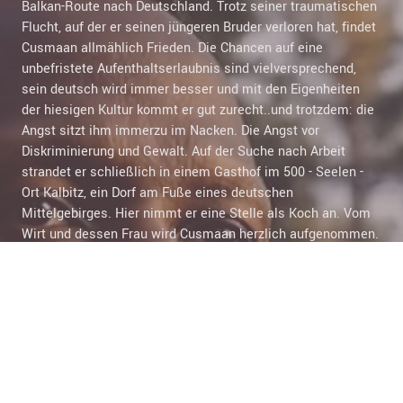
Balkan-Route nach Deutschland. Trotz seiner traumatischen
Flucht, auf der er seinen jüngeren Bruder verloren hat, findet
Cusmaan allmählich Frieden. Die Chancen auf eine
unbefristete Aufenthaltserlaubnis sind vielversprechend,
sein deutsch wird immer besser und mit den Eigenheiten
der hiesigen Kultur kommt er gut zurecht..und trotzdem: die
Angst sitzt ihm immerzu im Nacken. Die Angst vor
Diskriminierung und Gewalt. Auf der Suche nach Arbeit
strandet er schließlich in einem Gasthof im 500 - Seelen -
Ort Kalbitz, ein Dorf am Fuße eines deutschen
Mittelgebirges. Hier nimmt er eine Stelle als Koch an. Vom
Wirt und dessen Frau wird Cusmaan herzlich aufgenommen.
Er lernt deren Tochter Jasna Jähnert (37) kennen. Jasna ist
vor drei Monaten aus Berlin in ihr Heimatdorf zurückgekehrt
um die Eltern zu unterstützen. Anfangs geraten Cusmaan
und
Jasna bei der Arbeit öfters aneinander aber ihre Zuneigung
ist trotzdem offensichtlich. Schnell kommen sie sich näher
und verlieben sich. Noch vor drei Monaten hätte Cusmaan
nicht geglaubt einmal soviel Glück zu erfahren: er hat Arbeit,